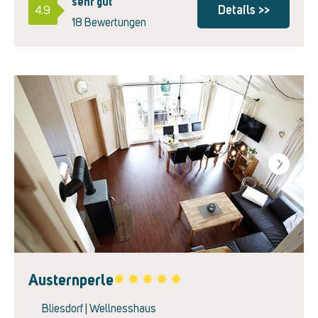
sehr gut
Details >>
4.9
18 Bewertungen
Next
Austernperle
Favorite
Bliesdorf | Wellnesshaus