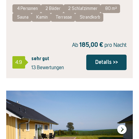
4 Personen
2
Bäder
2
Schlafzimmer
80 m²
Sauna
Kamin
Terrasse
Strandkorb
185,00
€
Ab
pro Nacht
sehr gut
Details >>
4.9
13 Bewertungen