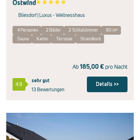
Ostwind
Favorite
Bliesdorf | Luxus - Wellnesshaus
4 Personen
2
Bäder
2
Schlafzimmer
80 m²
Sauna
Kamin
Terrasse
Strandkorb
185,00
€
Ab
pro Nacht
sehr gut
Details >>
4.9
13 Bewertungen