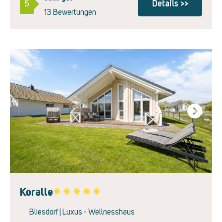
Details >>
5
13 Bewertungen
Next
Koralle
Favorite
Bliesdorf | Luxus - Wellnesshaus