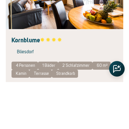
Next
Kornblume
Favorite
Bliesdorf
4 Personen
1
Bäder
2
Schlafzimmer
60 m²
Kamin
Terrasse
Strandkorb
84,00
€
Ab
pro Nacht
sehr gut
Details >>
4.9
16 Bewertungen