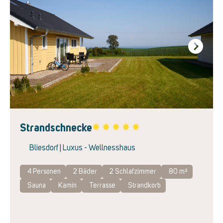
Next
Strandschnecke
Favorite
Bliesdorf | Luxus - Wellnesshaus
4 Personen
2
Bäder
2
Schlafzimmer
80 m²
Sauna
Kamin
Terrasse
Strandkorb