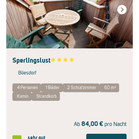
Next
Sperlingslust
Favorite
Bliesdorf
4 Personen
1
Bäder
2
Schlafzimmer
60 m²
Kamin
Strandkorb
84,00
€
Ab
pro Nacht
sehr gut