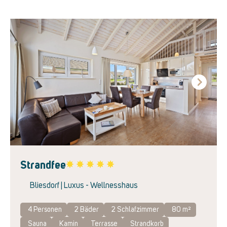
Next
Strandfee
Favorite
Bliesdorf | Luxus - Wellnesshaus
4 Personen
2
Bäder
2
Schlafzimmer
80 m²
Sauna
Kamin
Terrasse
Strandkorb