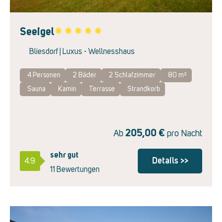
Seeigel
Favorite
Bliesdorf | Luxus - Wellnesshaus
4 Personen
2
Bäder
2
Schlafzimmer
80 m²
Sauna
Kamin
Terrasse
Strandkorb
205,00
€
Ab
pro Nacht
sehr gut
Details >>
4.9
11 Bewertungen