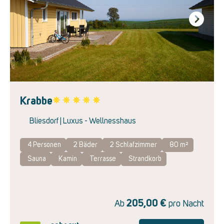
Next
Krabbe
Favorite
Bliesdorf | Luxus - Wellnesshaus
4 Personen
2
Bäder
2
Schlafzimmer
80 m²
Sauna
Kamin
Terrasse
Strandkorb
205,00
€
Ab
pro Nacht