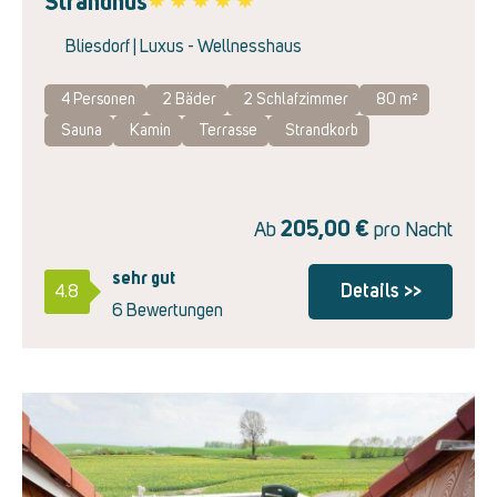
Strandhus
Favorite
Bliesdorf | Luxus - Wellnesshaus
4 Personen
2
Bäder
2
Schlafzimmer
80 m²
Sauna
Kamin
Terrasse
Strandkorb
205,00
€
Ab
pro Nacht
sehr gut
Details >>
4.8
6 Bewertungen