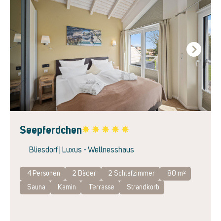
Next
Seepferdchen
Favorite
Bliesdorf | Luxus - Wellnesshaus
4 Personen
2
Bäder
2
Schlafzimmer
80 m²
Sauna
Kamin
Terrasse
Strandkorb