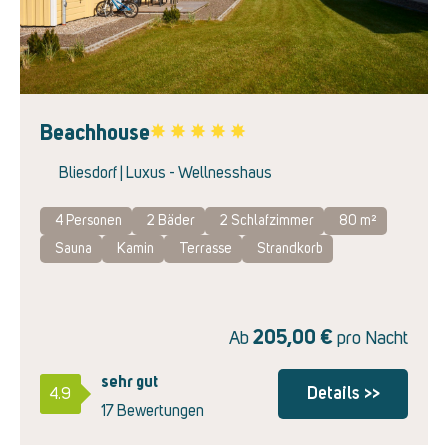
Next
Beachhouse
Favorite
Bliesdorf | Luxus - Wellnesshaus
4 Personen
2
Bäder
2
Schlafzimmer
80 m²
Sauna
Kamin
Terrasse
Strandkorb
205,00
€
Ab
pro Nacht
sehr gut
Details >>
4.9
17 Bewertungen