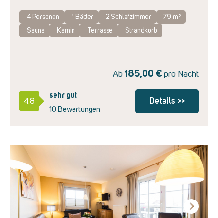
4 Personen
1
Bäder
2
Schlafzimmer
79 m²
Sauna
Kamin
Terrasse
Strandkorb
185,00
€
Ab
pro Nacht
sehr gut
Details >>
4.8
10 Bewertungen