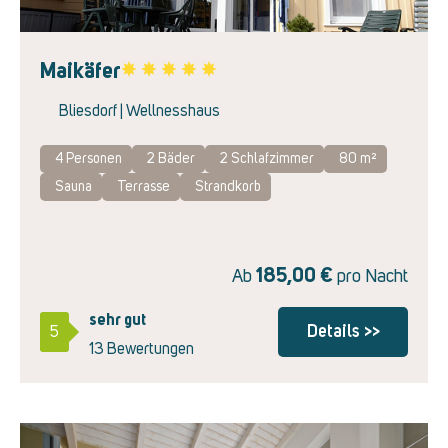
Maikäfer
Favorite
Bliesdorf | Wellnesshaus
4 Personen
2
Bäder
2
Schlafzimmer
80 m²
Sauna
Terrasse
Strandkorb
185,00
€
Ab
pro Nacht
sehr gut
Details >>
5
13 Bewertungen