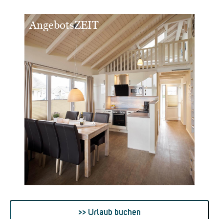
AngebotsZEIT
Ti
>> Urlaub buchen