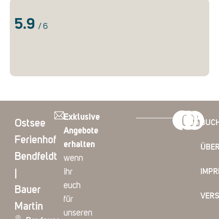
5.9
/ 6
Exklusive
Ostsee
BUC
Angebote
Ferienhof
erhalten
ÜBER
Bendfeldt
wenn
ihr
IMP
|
euch
Bauer
VER
für
Martin
unseren