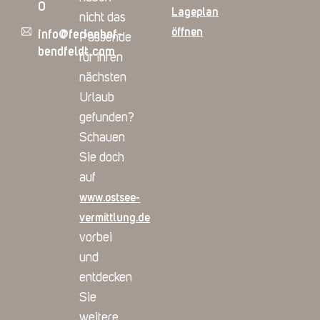
0
Lageplan
nicht das
öffnen
info@ferienhof-
Passende
bendfeldt.com
für Ihren
nächsten
Urlaub
gefunden?
Schauen
Sie doch
auf
www.ostsee-
vermittlung.de
vorbei
und
entdecken
Sie
weitere