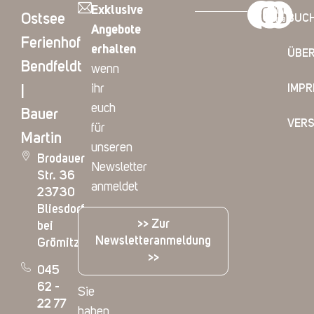
Exklusive
Ostsee
BUC
Angebote
Ferienhof
erhalten
ÜBER
Bendfeldt
wenn
ihr
IMP
|
euch
Bauer
VER
für
Martin
unseren
Brodauer
Newsletter
Str. 36
anmeldet
23730
Bliesdorf
>> Zur
bei
Newsletteranmeldung
Grömitz
>>
045
62 -
Sie
22 77
haben