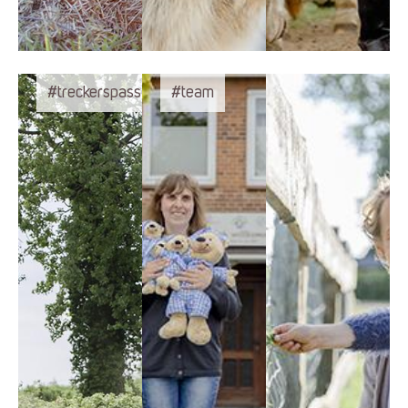
#treckerspass
#team