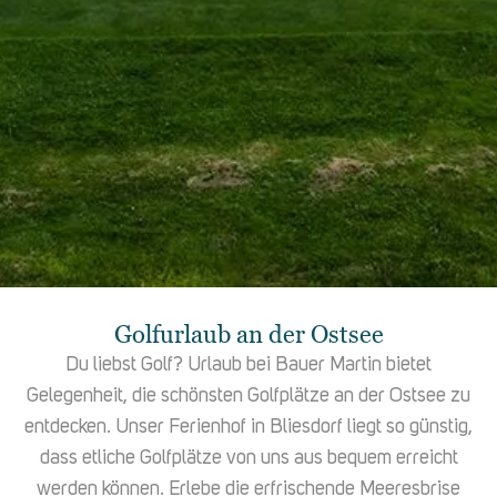
Golfurlaub an der Ostsee
Du liebst Golf? Urlaub bei Bauer Martin bietet
Gelegenheit, die schönsten Golfplätze an der Ostsee zu
entdecken. Unser Ferienhof in Bliesdorf liegt so günstig,
dass etliche Golfplätze von uns aus bequem erreicht
werden können. Erlebe die erfrischende Meeresbrise