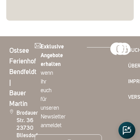
Exklusive
Ostsee
BUC
Angebote
Ferienhof
erhalten
ÜBER
Bendfeldt
wenn
ihr
IMP
|
euch
Bauer
VER
für
Martin
unseren
Brodauer
Newsletter
Str. 36
anmeldet
23730
Bliesdorf