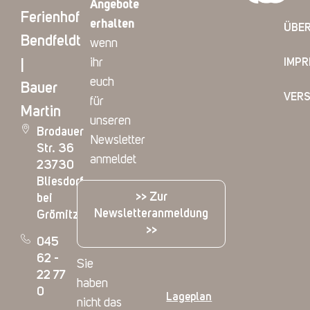
Angebote
Ferienhof
erhalten
ÜBER
Bendfeldt
wenn
ihr
IMP
|
euch
Bauer
VER
für
Martin
unseren
Brodauer
Newsletter
Str. 36
anmeldet
23730
Bliesdorf
>> Zur
bei
Newsletteranmeldung
Grömitz
>>
045
62 -
Sie
22 77
haben
0
Lageplan
nicht das