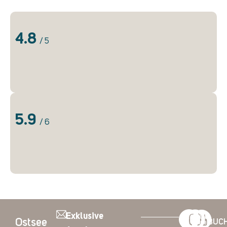
4.8
/ 5
5.9
/ 6
Exklusive
Ostsee
BUC