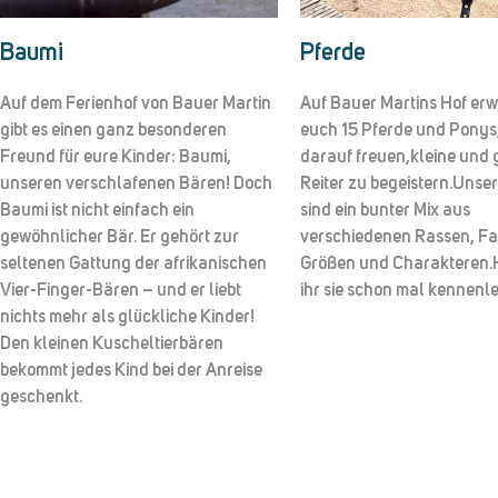
mi
Pferde
em Ferienhof von Bauer Martin
Auf Bauer Martins Hof erwarte
es einen ganz besonderen
euch 15 Pferde und Ponys, die s
d für eure Kinder: Baumi,
darauf freuen,kleine und große
ren verschlafenen Bären! Doch
Reiter zu begeistern.Unsere Pfe
 ist nicht einfach ein
sind ein bunter Mix aus
nlicher Bär. Er gehört zur
verschiedenen Rassen, Farben,
nen Gattung der afrikanischen
Größen und Charakteren.Hier k
Finger-Bären – und er liebt
ihr sie schon mal kennenlernen.
s mehr als glückliche Kinder!
leinen Kuscheltierbären
mt jedes Kind bei der Anreise
henkt.