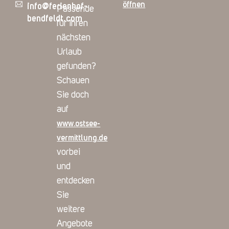
öffnen
info@ferienhof-
Passende
bendfeldt.com
für Ihren
nächsten
Urlaub
gefunden?
Schauen
Sie doch
auf
www.ostsee-
vermittlung.de
vorbei
und
entdecken
Sie
weitere
Angebote