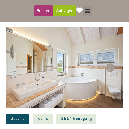
Buchen
Anfragen
Next
Galerie
Karte
360° Rundgang