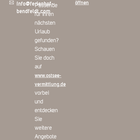
öffnen
info@ferienhof-
Passende
bendfeldt.com
für Ihren
nächsten
Urlaub
gefunden?
Schauen
Sie doch
auf
www.ostsee-
vermittlung.de
vorbei
und
entdecken
Sie
weitere
Angebote