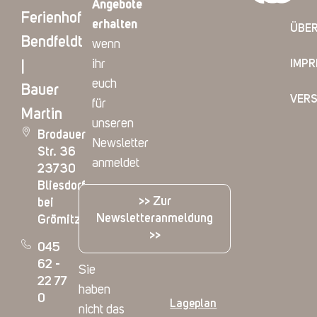
Angebote
Ferienhof
erhalten
ÜBER
Bendfeldt
wenn
ihr
IMP
|
euch
Bauer
VER
für
Martin
unseren
Brodauer
Newsletter
Str. 36
anmeldet
23730
Bliesdorf
>> Zur
bei
Newsletteranmeldung
Grömitz
>>
045
62 -
Sie
22 77
haben
0
Lageplan
nicht das