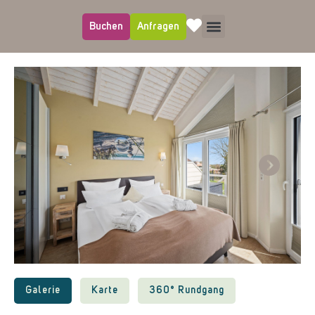
Buchen
Anfragen
Next
Galerie
Karte
360° Rundgang