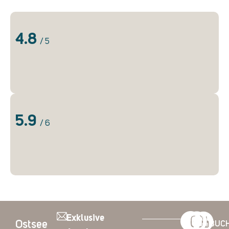
4.8
/ 5
5.9
/ 6
Exklusive
Ostsee
BUC