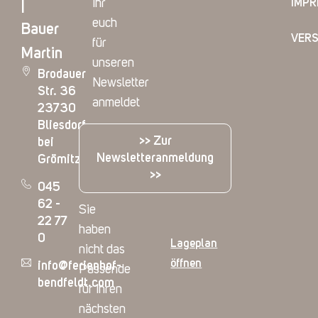
ihr
IMP
|
euch
Bauer
VER
für
Martin
unseren
Brodauer
Newsletter
Str. 36
anmeldet
23730
Bliesdorf
>> Zur
bei
Newsletteranmeldung
Grömitz
>>
045
62 -
Sie
22 77
haben
0
Lageplan
nicht das
öffnen
info@ferienhof-
Passende
bendfeldt.com
für Ihren
nächsten