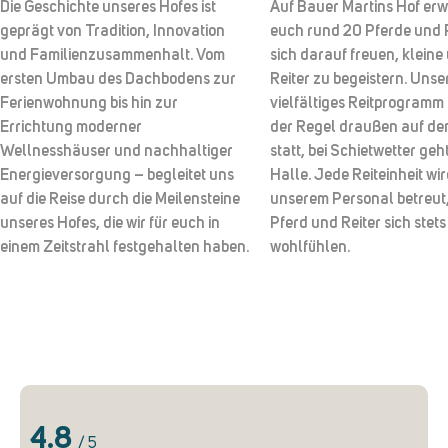
Die Geschichte unseres Hofes ist
Auf Bauer Martins Hof er
geprägt von Tradition, Innovation
euch rund 20 Pferde und 
und Familienzusammenhalt. Vom
sich darauf freuen, kleine
ersten Umbau des Dachbodens zur
Reiter zu begeistern. Unse
Ferienwohnung bis hin zur
vielfältiges Reitprogramm 
Errichtung moderner
der Regel draußen auf de
Wellnesshäuser und nachhaltiger
statt, bei Schietwetter geht
Energieversorgung – begleitet uns
Halle. Jede Reiteinheit wi
auf die Reise durch die Meilensteine
unserem Personal betreut
unseres Hofes, die wir für euch in
Pferd und Reiter sich stets
einem Zeitstrahl festgehalten haben.
wohlfühlen.
4.8
/ 5