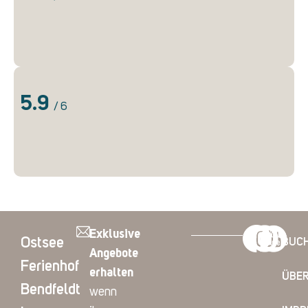
5.9
/ 6
Exklusive
Ostsee
BUC
Angebote
Ferienhof
erhalten
ÜBER
Bendfeldt
wenn